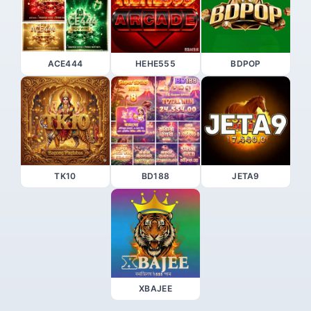
ACE444
HEHE555
BDPOP
TK10
BD188
JETA9
XBAJEE