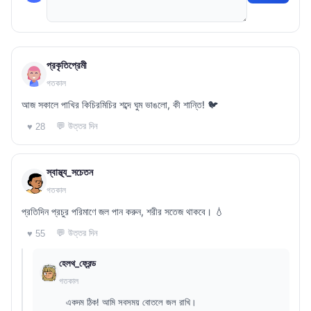
প্রকৃতিপ্রেমী
গতকাল
আজ সকালে পাখির কিচিরমিচির শব্দে ঘুম ভাঙলো, কী শান্তি! 🐦
💬 উত্তর দিন
♥ 28
স্বাস্থ্য_সচেতন
গতকাল
প্রতিদিন প্রচুর পরিমাণে জল পান করুন, শরীর সতেজ থাকবে। 💧
💬 উত্তর দিন
♥ 55
হেলথ_ফ্রেন্ড
গতকাল
একদম ঠিক! আমি সবসময় বোতলে জল রাখি।