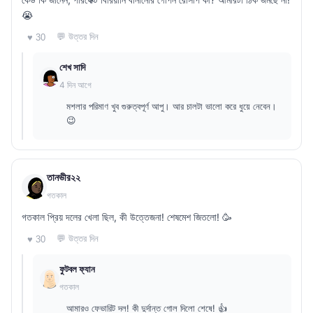
😭
💬 উত্তর দিন
♥ 30
শেখ সাদি
4 দিন আগে
মশলার পরিমাণ খুব গুরুত্বপূর্ণ আপু। আর চালটা ভালো করে ধুয়ে নেবেন।
😉
তানভীর২২
গতকাল
গতকাল প্রিয় দলের খেলা ছিল, কী উত্তেজনা! শেষমেশ জিতলো! 🥳
💬 উত্তর দিন
♥ 30
ফুটবল ফ্যান
গতকাল
আমারও ফেভারিট দল! কী দুর্দান্ত গোল দিলো শেষে! 👍