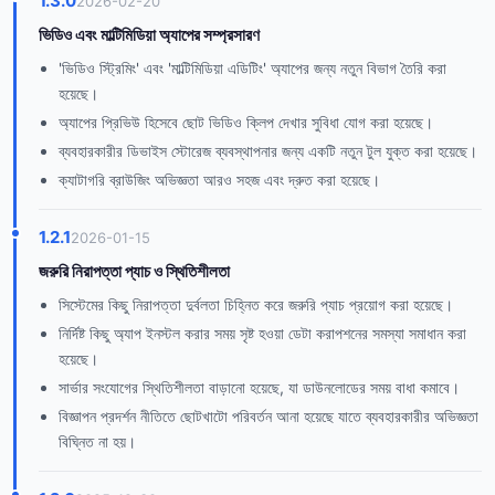
1.3.0
2026-02-20
ভিডিও এবং মাল্টিমিডিয়া অ্যাপের সম্প্রসারণ
'ভিডিও স্ট্রিমিং' এবং 'মাল্টিমিডিয়া এডিটিং' অ্যাপের জন্য নতুন বিভাগ তৈরি করা
হয়েছে।
অ্যাপের প্রিভিউ হিসেবে ছোট ভিডিও ক্লিপ দেখার সুবিধা যোগ করা হয়েছে।
ব্যবহারকারীর ডিভাইস স্টোরেজ ব্যবস্থাপনার জন্য একটি নতুন টুল যুক্ত করা হয়েছে।
ক্যাটাগরি ব্রাউজিং অভিজ্ঞতা আরও সহজ এবং দ্রুত করা হয়েছে।
1.2.1
2026-01-15
জরুরি নিরাপত্তা প্যাচ ও স্থিতিশীলতা
সিস্টেমের কিছু নিরাপত্তা দুর্বলতা চিহ্নিত করে জরুরি প্যাচ প্রয়োগ করা হয়েছে।
নির্দিষ্ট কিছু অ্যাপ ইনস্টল করার সময় সৃষ্ট হওয়া ডেটা করাপশনের সমস্যা সমাধান করা
হয়েছে।
সার্ভার সংযোগের স্থিতিশীলতা বাড়ানো হয়েছে, যা ডাউনলোডের সময় বাধা কমাবে।
বিজ্ঞাপন প্রদর্শন নীতিতে ছোটখাটো পরিবর্তন আনা হয়েছে যাতে ব্যবহারকারীর অভিজ্ঞতা
বিঘ্নিত না হয়।