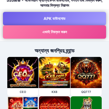
555ww - অফিসিয়াল অ্যাপ্লিকেশন ডাউনলোড, লগইন এবং নিবন্ধন করুন,
আপনার বিশ্বস্ত নিরাপদ
APK ডাউনলোড
এখনই নিবন্ধন করুন
অন্যান্য জনপ্রিয় ব্র্যান্ড
CEO
KX8
QQ777