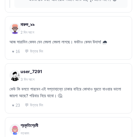
মারুফ_৯৯
2 দিন আগে
আজ সারাদিন কেমন যেন মেঘলা মেঘলা লাগছে। মনটাও কেমন উদাস! 🌧️
💬 উত্তর দিন
♥ 16
user_7291
3 দিন আগে
কেউ কি বলতে পারবেন এই সপ্তাহান্তে ঢাকার বাইরে কোথাও ঘুরতে যাওয়ার ভালো
জায়গা আছে? পরিবার নিয়ে যাবো। 🤔
💬 উত্তর দিন
♥ 23
প্রকৃতিপ্রেমী
গতকাল