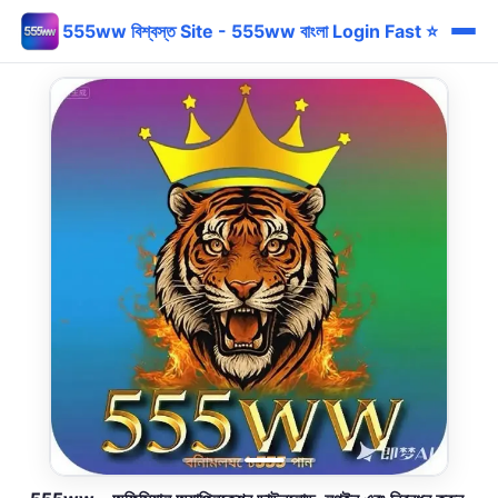
555ww বিশ্বস্ত Site - 555ww বাংলা Login Fast ⭐