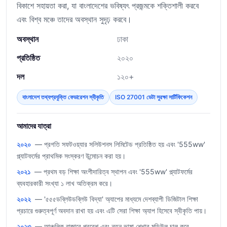
বিকাশে সহায়তা করা, যা বাংলাদেশের ভবিষ্যৎ প্রজন্মকে শক্তিশালী করবে
এবং বিশ্ব মঞ্চে তাদের অবস্থান সুদৃঢ় করবে।
অবস্থান
ঢাকা
প্রতিষ্ঠিত
২০২০
দল
১২০+
বাংলাদেশ তথ্যপ্রযুক্তি ফেডারেশন স্বীকৃতি
ISO 27001 ডেটা সুরক্ষা সার্টিফিকেশন
আমাদের যাত্রা
২০২০
— প্রগতি সফটওয়্যার সলিউশনস লিমিটেড প্রতিষ্ঠিত হয় এবং '555ww'
প্ল্যাটফর্মের প্রাথমিক সংস্করণ উন্মোচন করা হয়।
২০২১
— প্রথম বড় শিক্ষা অংশীদারিত্ব স্থাপন এবং '555ww' প্ল্যাটফর্মের
ব্যবহারকারী সংখ্যা ১ লাখ অতিক্রম করে।
২০২২
— '৫৫৫ডব্লিউডব্লিউ বিদ্যা' অ্যাপের মাধ্যমে দেশব্যাপী ডিজিটাল শিক্ষা
প্রচারে গুরুত্বপূর্ণ অবদান রাখা হয় এবং এটি সেরা শিক্ষা অ্যাপ হিসেবে স্বীকৃতি পায়।
২০২৩
— আঞ্চলিক বাজারে প্রবেশ এবং নতুন ভাষা শেখার মডিউল চালু করে