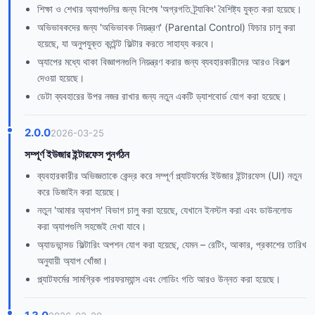
শিক্ষা ও শেখার অ্যাপগুলির জন্য বিশেষ 'অগ্রগতি ট্র্যাকিং' বৈশিষ্ট্য যুক্ত করা হয়েছে।
অভিভাবকদের জন্য 'অভিভাবক নিয়ন্ত্রণ' (Parental Control) ফিচার চালু করা
হয়েছে, যা অনুপযুক্ত কন্টেন্ট ফিল্টার করতে সাহায্য করবে।
অ্যাপের মধ্যে থাকা বিজ্ঞাপনগুলি নিয়ন্ত্রণ করার জন্য ব্যবহারকারীদের আরও বিকল্প
দেওয়া হয়েছে।
ডেটা ব্যবহারের উপর নজর রাখার জন্য নতুন একটি ড্যাশবোর্ড যোগ করা হয়েছে।
2.0.0
2026-03-25
সম্পূর্ণ ইউজার ইন্টারফেস পুনর্গঠন
ব্যবহারকারীর অভিজ্ঞতাকে কেন্দ্র করে সম্পূর্ণ প্ল্যাটফর্মের ইউজার ইন্টারফেস (UI) নতুন
করে ডিজাইন করা হয়েছে।
নতুন 'আমার অ্যাপস' বিভাগ চালু করা হয়েছে, যেখানে ইনস্টল করা এবং ডাউনলোড
করা অ্যাপগুলি সহজেই দেখা যাবে।
অ্যাডভান্সড ফিল্টারিং অপশন যোগ করা হয়েছে, যেমন – রেটিং, আকার, প্রকাশের তারিখ
অনুযায়ী অ্যাপ খোঁজা।
প্ল্যাটফর্মের সামগ্রিক পারফরম্যান্স এবং লোডিং গতি আরও উন্নত করা হয়েছে।