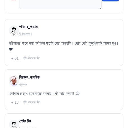
পরিবার_প্রথম
2 দিন আগে
পরিবারের সাথে সময় কাটানো মানেই সেরা অনুভূতি। ছোট ছোট মুহূর্তগুলোই আসল সুখ।
❤️
💬 উত্তর দিন
♥ 61
বিরক্ত_নাগরিক
গতকাল
এলাকার বিদ্যুৎ চলে যাচ্ছে বারবার। কী আর বলবো! 😡
💬 উত্তর দিন
♥ 13
গেমিং কিং