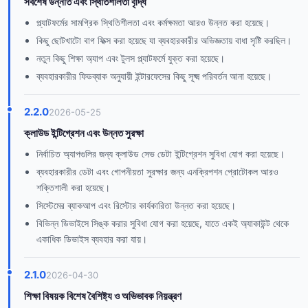
সর্বশেষ উন্নতি এবং স্থিতিশীলতা বৃদ্ধি
প্ল্যাটফর্মের সামগ্রিক স্থিতিশীলতা এবং কর্মক্ষমতা আরও উন্নত করা হয়েছে।
কিছু ছোটখাটো বাগ ফিক্স করা হয়েছে যা ব্যবহারকারীর অভিজ্ঞতায় বাধা সৃষ্টি করছিল।
নতুন কিছু শিক্ষা অ্যাপ এবং টুলস প্ল্যাটফর্মে যুক্ত করা হয়েছে।
ব্যবহারকারীর ফিডব্যাক অনুযায়ী ইন্টারফেসের কিছু সূক্ষ্ম পরিবর্তন আনা হয়েছে।
2.2.0
2026-05-25
ক্লাউড ইন্টিগ্রেশন এবং উন্নত সুরক্ষা
নির্বাচিত অ্যাপগুলির জন্য ক্লাউড সেভ ডেটা ইন্টিগ্রেশন সুবিধা যোগ করা হয়েছে।
ব্যবহারকারীর ডেটা এবং গোপনীয়তা সুরক্ষার জন্য এনক্রিপশন প্রোটোকল আরও
শক্তিশালী করা হয়েছে।
সিস্টেমের ব্যাকআপ এবং রিস্টোর কার্যকারিতা উন্নত করা হয়েছে।
বিভিন্ন ডিভাইসে সিঙ্ক করার সুবিধা যোগ করা হয়েছে, যাতে একই অ্যাকাউন্ট থেকে
একাধিক ডিভাইস ব্যবহার করা যায়।
2.1.0
2026-04-30
শিক্ষা বিষয়ক বিশেষ বৈশিষ্ট্য ও অভিভাবক নিয়ন্ত্রণ