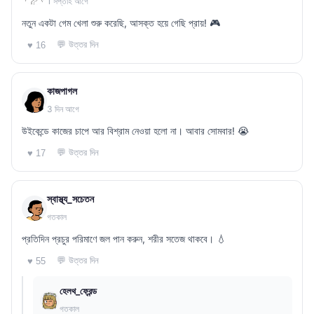
1 সপ্তাহ আগে
নতুন একটা গেম খেলা শুরু করেছি, আসক্ত হয়ে গেছি প্রায়! 🎮
💬 উত্তর দিন
♥ 16
কাজপাগল
3 দিন আগে
উইকেন্ডে কাজের চাপে আর বিশ্রাম নেওয়া হলো না। আবার সোমবার! 😭
💬 উত্তর দিন
♥ 17
স্বাস্থ্য_সচেতন
গতকাল
প্রতিদিন প্রচুর পরিমাণে জল পান করুন, শরীর সতেজ থাকবে। 💧
💬 উত্তর দিন
♥ 55
হেলথ_ফ্রেন্ড
গতকাল