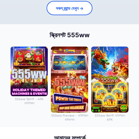
সকল ব্র্যান্ড দেখুন →
স্ক্রিনশট 555ww
555ww স্ক্রিনশট - APK
অফিসিয়াল
555ww Preview - অফিসিয়াল
555ww স্ক্রিনশট অফিসিয়াল
ডাউনলোড
APK
আমাদের সম্পর্কে