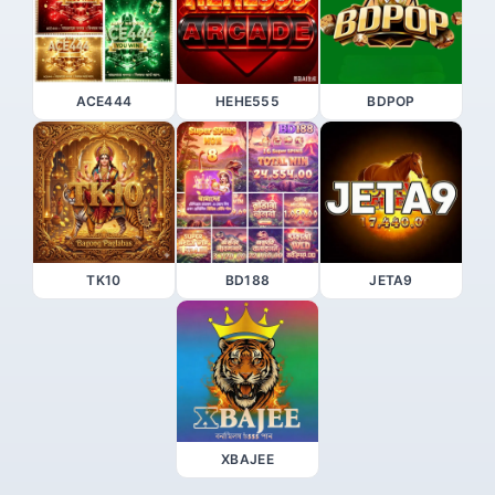
ACE444
HEHE555
BDPOP
TK10
BD188
JETA9
XBAJEE