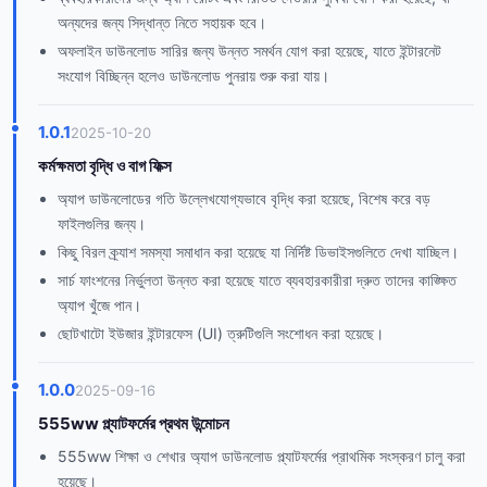
অন্যদের জন্য সিদ্ধান্ত নিতে সহায়ক হবে।
অফলাইন ডাউনলোড সারির জন্য উন্নত সমর্থন যোগ করা হয়েছে, যাতে ইন্টারনেট
সংযোগ বিচ্ছিন্ন হলেও ডাউনলোড পুনরায় শুরু করা যায়।
1.0.1
2025-10-20
কর্মক্ষমতা বৃদ্ধি ও বাগ ফিক্স
অ্যাপ ডাউনলোডের গতি উল্লেখযোগ্যভাবে বৃদ্ধি করা হয়েছে, বিশেষ করে বড়
ফাইলগুলির জন্য।
কিছু বিরল ক্র্যাশ সমস্যা সমাধান করা হয়েছে যা নির্দিষ্ট ডিভাইসগুলিতে দেখা যাচ্ছিল।
সার্চ ফাংশনের নির্ভুলতা উন্নত করা হয়েছে যাতে ব্যবহারকারীরা দ্রুত তাদের কাঙ্ক্ষিত
অ্যাপ খুঁজে পান।
ছোটখাটো ইউজার ইন্টারফেস (UI) ত্রুটিগুলি সংশোধন করা হয়েছে।
1.0.0
2025-09-16
555ww প্ল্যাটফর্মের প্রথম উন্মোচন
555ww শিক্ষা ও শেখার অ্যাপ ডাউনলোড প্ল্যাটফর্মের প্রাথমিক সংস্করণ চালু করা
হয়েছে।