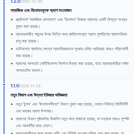
1.2.0
2025-12-30
সামাজিক এবং বিনোদনমূলক অ্যাপ সংযোজন
প্ল্যাটফর্মে 'সামাজিক যোগাযোগ' এবং 'বিনোদন' বিষয়ক অ্যাপের একটি বিস্তৃত সংগ্রহ
যুক্ত করা হয়েছে।
ব্যবহারকারীর পছন্দের উপর ভিত্তি করে ব্যক্তিগতকৃত অ্যাপ সুপারিশের অ্যালগরিদম
চালু করা হয়েছে।
ডাউনলোড ব্যর্থতার ক্ষেত্রে স্বয়ংক্রিয়ভাবে পুনরায় চেষ্টার প্রক্রিয়া আরও শক্তিশালী
করা হয়েছে।
অ্যাপের আপডেট নোটিফিকেশন সিস্টেম উন্নত করা হয়েছে, যাতে ব্যবহারকারীরা সর্বদা
আপডেটেড থাকেন।
1.1.0
2025-11-25
নতুন বিভাগ এবং উন্নত ইউজার অভিজ্ঞতা
নতুন 'টুলস' এবং 'উৎপাদনশীলতা' বিভাগ যুক্ত করা হয়েছে, যেখানে বিভিন্ন ইউটিলিটি
এবং কাজের অ্যাপ উপলব্ধ।
অ্যাপের বিবরণ পৃষ্ঠাগুলির ডিজাইন নতুন করে সাজানো হয়েছে, যা তথ্যকে আরও সুস্পষ্ট
এবং আকর্ষণীয় করে তোলে।
ব্যবহারকারীদের জন্য অ্যাপ রেটিং এবং রিভিউ দেওয়ার সুবিধা যোগ করা হয়েছে, যা