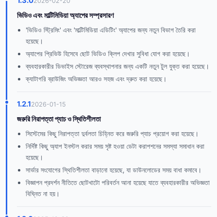
1.3.0
2026-02-20
ভিডিও এবং মাল্টিমিডিয়া অ্যাপের সম্প্রসারণ
'ভিডিও স্ট্রিমিং' এবং 'মাল্টিমিডিয়া এডিটিং' অ্যাপের জন্য নতুন বিভাগ তৈরি করা
হয়েছে।
অ্যাপের প্রিভিউ হিসেবে ছোট ভিডিও ক্লিপ দেখার সুবিধা যোগ করা হয়েছে।
ব্যবহারকারীর ডিভাইস স্টোরেজ ব্যবস্থাপনার জন্য একটি নতুন টুল যুক্ত করা হয়েছে।
ক্যাটাগরি ব্রাউজিং অভিজ্ঞতা আরও সহজ এবং দ্রুত করা হয়েছে।
1.2.1
2026-01-15
জরুরি নিরাপত্তা প্যাচ ও স্থিতিশীলতা
সিস্টেমের কিছু নিরাপত্তা দুর্বলতা চিহ্নিত করে জরুরি প্যাচ প্রয়োগ করা হয়েছে।
নির্দিষ্ট কিছু অ্যাপ ইনস্টল করার সময় সৃষ্ট হওয়া ডেটা করাপশনের সমস্যা সমাধান করা
হয়েছে।
সার্ভার সংযোগের স্থিতিশীলতা বাড়ানো হয়েছে, যা ডাউনলোডের সময় বাধা কমাবে।
বিজ্ঞাপন প্রদর্শন নীতিতে ছোটখাটো পরিবর্তন আনা হয়েছে যাতে ব্যবহারকারীর অভিজ্ঞতা
বিঘ্নিত না হয়।