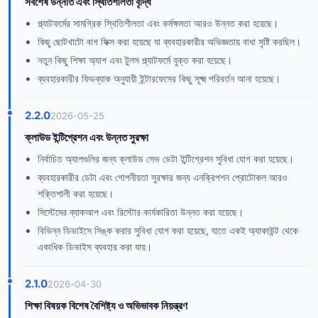
সর্বশেষ উন্নতি এবং স্থিতিশীলতা বৃদ্ধি
প্ল্যাটফর্মের সামগ্রিক স্থিতিশীলতা এবং কর্মক্ষমতা আরও উন্নত করা হয়েছে।
কিছু ছোটখাটো বাগ ফিক্স করা হয়েছে যা ব্যবহারকারীর অভিজ্ঞতায় বাধা সৃষ্টি করছিল।
নতুন কিছু শিক্ষা অ্যাপ এবং টুলস প্ল্যাটফর্মে যুক্ত করা হয়েছে।
ব্যবহারকারীর ফিডব্যাক অনুযায়ী ইন্টারফেসের কিছু সূক্ষ্ম পরিবর্তন আনা হয়েছে।
2.2.0
2026-05-25
ক্লাউড ইন্টিগ্রেশন এবং উন্নত সুরক্ষা
নির্বাচিত অ্যাপগুলির জন্য ক্লাউড সেভ ডেটা ইন্টিগ্রেশন সুবিধা যোগ করা হয়েছে।
ব্যবহারকারীর ডেটা এবং গোপনীয়তা সুরক্ষার জন্য এনক্রিপশন প্রোটোকল আরও
শক্তিশালী করা হয়েছে।
সিস্টেমের ব্যাকআপ এবং রিস্টোর কার্যকারিতা উন্নত করা হয়েছে।
বিভিন্ন ডিভাইসে সিঙ্ক করার সুবিধা যোগ করা হয়েছে, যাতে একই অ্যাকাউন্ট থেকে
একাধিক ডিভাইস ব্যবহার করা যায়।
2.1.0
2026-04-30
শিক্ষা বিষয়ক বিশেষ বৈশিষ্ট্য ও অভিভাবক নিয়ন্ত্রণ