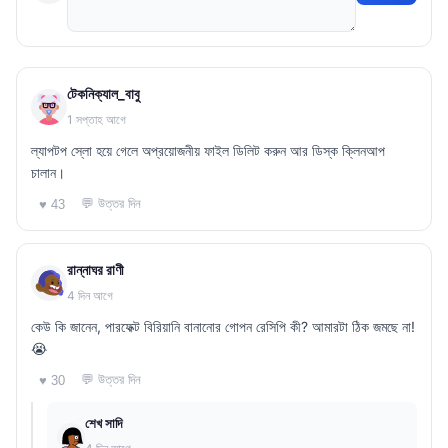
টেকনিক্যাল_বাবু
1 সপ্তাহ আগে
ল্যাপটপ স্লো হয়ে গেলে অপ্রয়োজনীয় ফাইল ডিলিট করুন আর ডিস্ক ক্লিনআপ
চালান।
💬 উত্তর দিন
♥ 43
রান্নাঘর রাণী
4 দিন আগে
কেউ কি জানেন, পারফেক্ট বিরিয়ানি বানানোর গোপন রেসিপি কী? আমারটা ঠিক জমছে না!
😭
💬 উত্তর দিন
♥ 30
শেখ সাদি