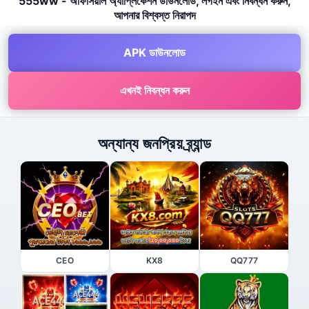
555ww - অফিসিয়াল অ্যাপ্লিকেশন ডাউনলোড, লগইন এবং নিবন্ধন করুন,
আপনার বিশ্বস্ত নিরাপদ
APK ডাউনলোড
এখনই নিবন্ধন করুন
অন্যান্য জনপ্রিয় ব্র্যান্ড
CEO
KX8
QQ777