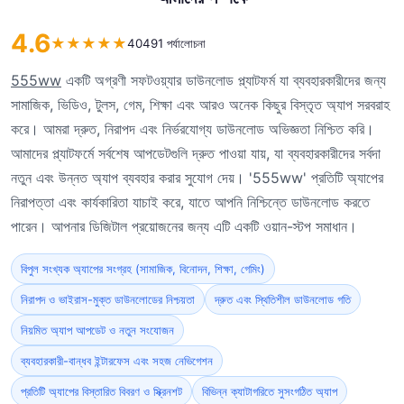
4.6
★
★
★
★
★
40491 পর্যালোচনা
555ww
একটি অগ্রণী সফটওয়্যার ডাউনলোড প্ল্যাটফর্ম যা ব্যবহারকারীদের জন্য
সামাজিক, ভিডিও, টুলস, গেম, শিক্ষা এবং আরও অনেক কিছুর বিস্তৃত অ্যাপ সরবরাহ
করে। আমরা দ্রুত, নিরাপদ এবং নির্ভরযোগ্য ডাউনলোড অভিজ্ঞতা নিশ্চিত করি।
আমাদের প্ল্যাটফর্মে সর্বশেষ আপডেটগুলি দ্রুত পাওয়া যায়, যা ব্যবহারকারীদের সর্বদা
নতুন এবং উন্নত অ্যাপ ব্যবহার করার সুযোগ দেয়। '555ww' প্রতিটি অ্যাপের
নিরাপত্তা এবং কার্যকারিতা যাচাই করে, যাতে আপনি নিশ্চিন্তে ডাউনলোড করতে
পারেন। আপনার ডিজিটাল প্রয়োজনের জন্য এটি একটি ওয়ান-স্টপ সমাধান।
বিপুল সংখ্যক অ্যাপের সংগ্রহ (সামাজিক, বিনোদন, শিক্ষা, গেমিং)
নিরাপদ ও ভাইরাস-মুক্ত ডাউনলোডের নিশ্চয়তা
দ্রুত এবং স্থিতিশীল ডাউনলোড গতি
নিয়মিত অ্যাপ আপডেট ও নতুন সংযোজন
ব্যবহারকারী-বান্ধব ইন্টারফেস এবং সহজ নেভিগেশন
প্রতিটি অ্যাপের বিস্তারিত বিবরণ ও স্ক্রিনশট
বিভিন্ন ক্যাটাগরিতে সুসংগঠিত অ্যাপ