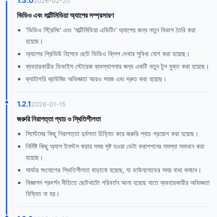
1.3.0
2026-02-20
ভিডিও এবং মাল্টিমিডিয়া অ্যাপের সম্প্রসারণ
'ভিডিও স্ট্রিমিং' এবং 'মাল্টিমিডিয়া এডিটিং' অ্যাপের জন্য নতুন বিভাগ তৈরি করা
হয়েছে।
অ্যাপের প্রিভিউ হিসেবে ছোট ভিডিও ক্লিপ দেখার সুবিধা যোগ করা হয়েছে।
ব্যবহারকারীর ডিভাইস স্টোরেজ ব্যবস্থাপনার জন্য একটি নতুন টুল যুক্ত করা হয়েছে।
ক্যাটাগরি ব্রাউজিং অভিজ্ঞতা আরও সহজ এবং দ্রুত করা হয়েছে।
1.2.1
2026-01-15
জরুরি নিরাপত্তা প্যাচ ও স্থিতিশীলতা
সিস্টেমের কিছু নিরাপত্তা দুর্বলতা চিহ্নিত করে জরুরি প্যাচ প্রয়োগ করা হয়েছে।
নির্দিষ্ট কিছু অ্যাপ ইনস্টল করার সময় সৃষ্ট হওয়া ডেটা করাপশনের সমস্যা সমাধান করা
হয়েছে।
সার্ভার সংযোগের স্থিতিশীলতা বাড়ানো হয়েছে, যা ডাউনলোডের সময় বাধা কমাবে।
বিজ্ঞাপন প্রদর্শন নীতিতে ছোটখাটো পরিবর্তন আনা হয়েছে যাতে ব্যবহারকারীর অভিজ্ঞতা
বিঘ্নিত না হয়।