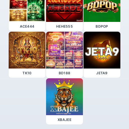
ACE444
HEHE555
BDPOP
TK10
BD188
JETA9
XBAJEE