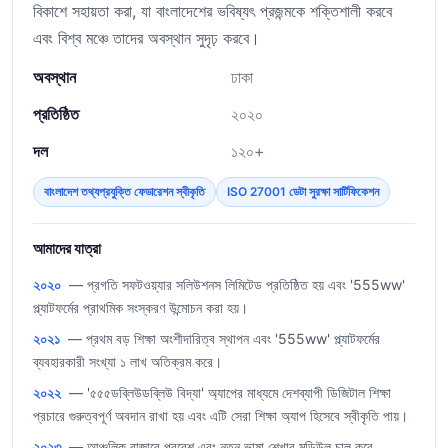
বিকাশে সহায়তা করা, যা বাংলাদেশের ভবিষ্যৎ প্রজন্মকে শক্তিশালী করবে
এবং বিশ্ব মঞ্চে তাদের অবস্থান সুদৃঢ় করবে।
অবস্থান
ঢাকা
প্রতিষ্ঠিত
২০২০
দল
১২০+
বাংলাদেশ তথ্যপ্রযুক্তি ফেডারেশন স্বীকৃতি
ISO 27001 ডেটা সুরক্ষা সার্টিফিকেশন
আমাদের যাত্রা
২০২০
— প্রগতি সফটওয়্যার সলিউশনস লিমিটেড প্রতিষ্ঠিত হয় এবং '555ww'
প্ল্যাটফর্মের প্রাথমিক সংস্করণ উন্মোচন করা হয়।
২০২১
— প্রথম বড় শিক্ষা অংশীদারিত্ব স্থাপন এবং '555ww' প্ল্যাটফর্মের
ব্যবহারকারী সংখ্যা ১ লাখ অতিক্রম করে।
২০২২
— '৫৫৫ডব্লিউডব্লিউ বিদ্যা' অ্যাপের মাধ্যমে দেশব্যাপী ডিজিটাল শিক্ষা
প্রচারে গুরুত্বপূর্ণ অবদান রাখা হয় এবং এটি সেরা শিক্ষা অ্যাপ হিসেবে স্বীকৃতি পায়।
২০২৩
— আঞ্চলিক বাজারে প্রবেশ এবং নতুন ভাষা শেখার মডিউল চালু করে