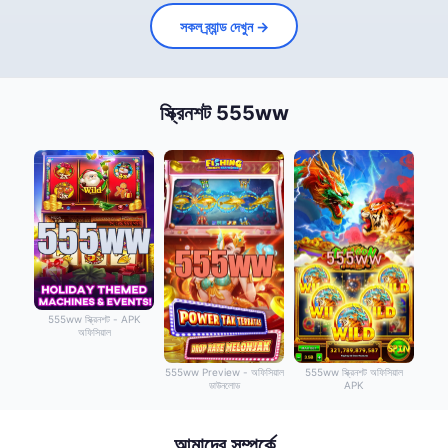
সকল ব্র্যান্ড দেখুন →
স্ক্রিনশট 555ww
555ww স্ক্রিনশট - APK
অফিসিয়াল
555ww Preview - অফিসিয়াল
555ww স্ক্রিনশট অফিসিয়াল
ডাউনলোড
APK
আমাদের সম্পর্কে