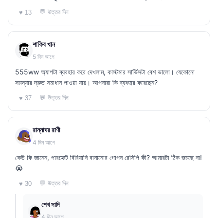
💬 উত্তর দিন
♥ 13
শাকিব খান
5 দিন আগে
555ww অ্যাপটা ব্যবহার করে দেখলাম, কাস্টমার সার্ভিসটা বেশ ভালো। যেকোনো
সমস্যার দ্রুত সমাধান পাওয়া যায়। আপনারা কি ব্যবহার করেছেন?
💬 উত্তর দিন
♥ 37
রান্নাঘর রাণী
4 দিন আগে
কেউ কি জানেন, পারফেক্ট বিরিয়ানি বানানোর গোপন রেসিপি কী? আমারটা ঠিক জমছে না!
😭
💬 উত্তর দিন
♥ 30
শেখ সাদি
4 দিন আগে