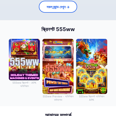
সকল ব্র্যান্ড দেখুন →
স্ক্রিনশট 555ww
555ww স্ক্রিনশট - APK
অফিসিয়াল
555ww Preview - অফিসিয়াল
555ww স্ক্রিনশট অফিসিয়াল
ডাউনলোড
APK
আমাদের সম্পর্কে