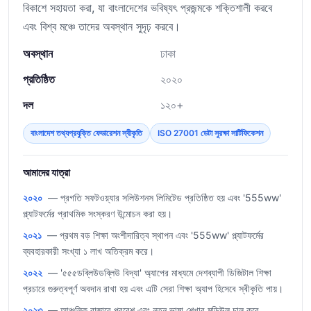
বিকাশে সহায়তা করা, যা বাংলাদেশের ভবিষ্যৎ প্রজন্মকে শক্তিশালী করবে
এবং বিশ্ব মঞ্চে তাদের অবস্থান সুদৃঢ় করবে।
অবস্থান
ঢাকা
প্রতিষ্ঠিত
২০২০
দল
১২০+
বাংলাদেশ তথ্যপ্রযুক্তি ফেডারেশন স্বীকৃতি
ISO 27001 ডেটা সুরক্ষা সার্টিফিকেশন
আমাদের যাত্রা
২০২০
— প্রগতি সফটওয়্যার সলিউশনস লিমিটেড প্রতিষ্ঠিত হয় এবং '555ww'
প্ল্যাটফর্মের প্রাথমিক সংস্করণ উন্মোচন করা হয়।
২০২১
— প্রথম বড় শিক্ষা অংশীদারিত্ব স্থাপন এবং '555ww' প্ল্যাটফর্মের
ব্যবহারকারী সংখ্যা ১ লাখ অতিক্রম করে।
২০২২
— '৫৫৫ডব্লিউডব্লিউ বিদ্যা' অ্যাপের মাধ্যমে দেশব্যাপী ডিজিটাল শিক্ষা
প্রচারে গুরুত্বপূর্ণ অবদান রাখা হয় এবং এটি সেরা শিক্ষা অ্যাপ হিসেবে স্বীকৃতি পায়।
২০২৩
— আঞ্চলিক বাজারে প্রবেশ এবং নতুন ভাষা শেখার মডিউল চালু করে