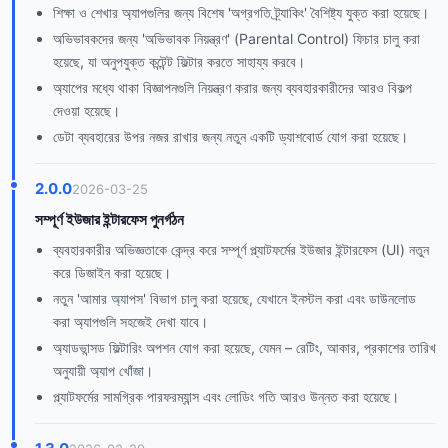
শিক্ষা ও শেখার অ্যাপগুলির জন্য বিশেষ 'অগ্রগতি ট্র্যাকিং' বৈশিষ্ট্য যুক্ত করা হয়েছে।
অভিভাবকদের জন্য 'অভিভাবক নিয়ন্ত্রণ' (Parental Control) ফিচার চালু করা
হয়েছে, যা অনুপযুক্ত কন্টেন্ট ফিল্টার করতে সাহায্য করবে।
অ্যাপের মধ্যে থাকা বিজ্ঞাপনগুলি নিয়ন্ত্রণ করার জন্য ব্যবহারকারীদের আরও বিকল্প
দেওয়া হয়েছে।
ডেটা ব্যবহারের উপর নজর রাখার জন্য নতুন একটি ড্যাশবোর্ড যোগ করা হয়েছে।
2.0.0
2026-03-25
সম্পূর্ণ ইউজার ইন্টারফেস পুনর্গঠন
ব্যবহারকারীর অভিজ্ঞতাকে কেন্দ্র করে সম্পূর্ণ প্ল্যাটফর্মের ইউজার ইন্টারফেস (UI) নতুন
করে ডিজাইন করা হয়েছে।
নতুন 'আমার অ্যাপস' বিভাগ চালু করা হয়েছে, যেখানে ইনস্টল করা এবং ডাউনলোড
করা অ্যাপগুলি সহজেই দেখা যাবে।
অ্যাডভান্সড ফিল্টারিং অপশন যোগ করা হয়েছে, যেমন – রেটিং, আকার, প্রকাশের তারিখ
অনুযায়ী অ্যাপ খোঁজা।
প্ল্যাটফর্মের সামগ্রিক পারফরম্যান্স এবং লোডিং গতি আরও উন্নত করা হয়েছে।