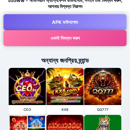
555ww - অফিসিয়াল অ্যাপ্লিকেশন ডাউনলোড, লগইন এবং নিবন্ধন করুন,
আপনার বিশ্বস্ত নিরাপদ
APK ডাউনলোড
এখনই নিবন্ধন করুন
অন্যান্য জনপ্রিয় ব্র্যান্ড
CEO
KX8
QQ777