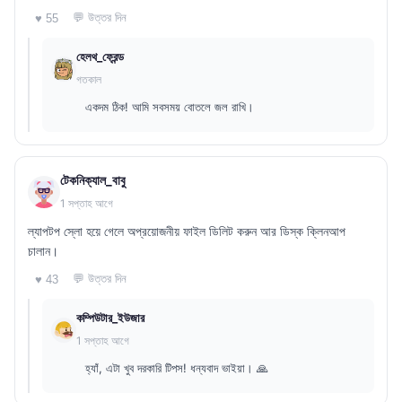
💬 উত্তর দিন
♥ 55
হেলথ_ফ্রেন্ড
গতকাল
একদম ঠিক! আমি সবসময় বোতলে জল রাখি।
টেকনিক্যাল_বাবু
1 সপ্তাহ আগে
ল্যাপটপ স্লো হয়ে গেলে অপ্রয়োজনীয় ফাইল ডিলিট করুন আর ডিস্ক ক্লিনআপ
চালান।
💬 উত্তর দিন
♥ 43
কম্পিউটার_ইউজার
1 সপ্তাহ আগে
হ্যাঁ, এটা খুব দরকারি টিপস! ধন্যবাদ ভাইয়া। 🙏