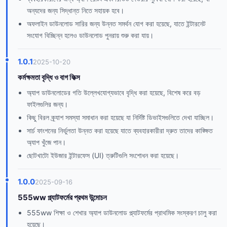
অন্যদের জন্য সিদ্ধান্ত নিতে সহায়ক হবে।
অফলাইন ডাউনলোড সারির জন্য উন্নত সমর্থন যোগ করা হয়েছে, যাতে ইন্টারনেট
সংযোগ বিচ্ছিন্ন হলেও ডাউনলোড পুনরায় শুরু করা যায়।
1.0.1
2025-10-20
কর্মক্ষমতা বৃদ্ধি ও বাগ ফিক্স
অ্যাপ ডাউনলোডের গতি উল্লেখযোগ্যভাবে বৃদ্ধি করা হয়েছে, বিশেষ করে বড়
ফাইলগুলির জন্য।
কিছু বিরল ক্র্যাশ সমস্যা সমাধান করা হয়েছে যা নির্দিষ্ট ডিভাইসগুলিতে দেখা যাচ্ছিল।
সার্চ ফাংশনের নির্ভুলতা উন্নত করা হয়েছে যাতে ব্যবহারকারীরা দ্রুত তাদের কাঙ্ক্ষিত
অ্যাপ খুঁজে পান।
ছোটখাটো ইউজার ইন্টারফেস (UI) ত্রুটিগুলি সংশোধন করা হয়েছে।
1.0.0
2025-09-16
555ww প্ল্যাটফর্মের প্রথম উন্মোচন
555ww শিক্ষা ও শেখার অ্যাপ ডাউনলোড প্ল্যাটফর্মের প্রাথমিক সংস্করণ চালু করা
হয়েছে।