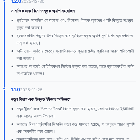
1.2.0
2025-12-30
সামাজিক এবং বিনোদনমূলক অ্যাপ সংযোজন
প্ল্যাটফর্মে 'সামাজিক যোগাযোগ' এবং 'বিনোদন' বিষয়ক অ্যাপের একটি বিস্তৃত সংগ্রহ
যুক্ত করা হয়েছে।
ব্যবহারকারীর পছন্দের উপর ভিত্তি করে ব্যক্তিগতকৃত অ্যাপ সুপারিশের অ্যালগরিদম
চালু করা হয়েছে।
ডাউনলোড ব্যর্থতার ক্ষেত্রে স্বয়ংক্রিয়ভাবে পুনরায় চেষ্টার প্রক্রিয়া আরও শক্তিশালী
করা হয়েছে।
অ্যাপের আপডেট নোটিফিকেশন সিস্টেম উন্নত করা হয়েছে, যাতে ব্যবহারকারীরা সর্বদা
আপডেটেড থাকেন।
1.1.0
2025-11-25
নতুন বিভাগ এবং উন্নত ইউজার অভিজ্ঞতা
নতুন 'টুলস' এবং 'উৎপাদনশীলতা' বিভাগ যুক্ত করা হয়েছে, যেখানে বিভিন্ন ইউটিলিটি
এবং কাজের অ্যাপ উপলব্ধ।
অ্যাপের বিবরণ পৃষ্ঠাগুলির ডিজাইন নতুন করে সাজানো হয়েছে, যা তথ্যকে আরও সুস্পষ্ট
এবং আকর্ষণীয় করে তোলে।
ব্যবহারকারীদের জন্য অ্যাপ রেটিং এবং রিভিউ দেওয়ার সুবিধা যোগ করা হয়েছে, যা