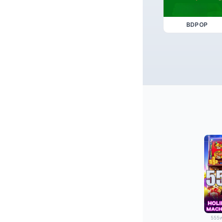
BDPOP
555ww