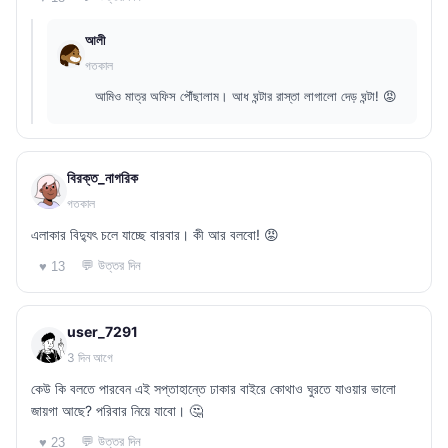
আলী
গতকাল
আমিও মাত্র অফিস পৌঁছালাম। আধ ঘন্টার রাস্তা লাগালো দেড় ঘন্টা! 😡
বিরক্ত_নাগরিক
গতকাল
এলাকার বিদ্যুৎ চলে যাচ্ছে বারবার। কী আর বলবো! 😡
💬 উত্তর দিন
♥ 13
user_7291
3 দিন আগে
কেউ কি বলতে পারবেন এই সপ্তাহান্তে ঢাকার বাইরে কোথাও ঘুরতে যাওয়ার ভালো
জায়গা আছে? পরিবার নিয়ে যাবো। 🤔
💬 উত্তর দিন
♥ 23