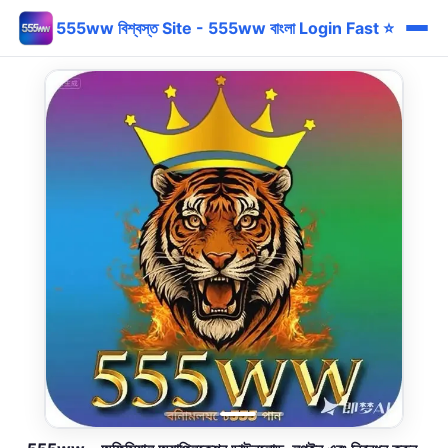
555ww বিশ্বস্ত Site - 555ww বাংলা Login Fast ⭐