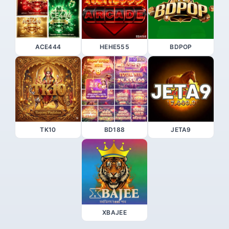
ACE444
HEHE555
BDPOP
TK10
BD188
JETA9
XBAJEE