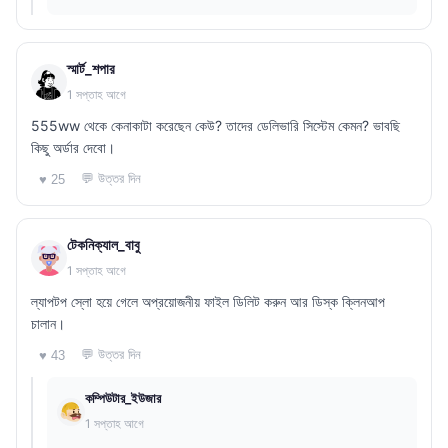
স্মার্ট_শপার
1 সপ্তাহ আগে
555ww থেকে কেনাকাটা করেছেন কেউ? তাদের ডেলিভারি সিস্টেম কেমন? ভাবছি
কিছু অর্ডার দেবো।
💬 উত্তর দিন
♥ 25
টেকনিক্যাল_বাবু
1 সপ্তাহ আগে
ল্যাপটপ স্লো হয়ে গেলে অপ্রয়োজনীয় ফাইল ডিলিট করুন আর ডিস্ক ক্লিনআপ
চালান।
💬 উত্তর দিন
♥ 43
কম্পিউটার_ইউজার
1 সপ্তাহ আগে