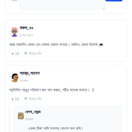
মারুফ_৯৯
2 দিন আগে
আজ সারাদিন কেমন যেন মেঘলা মেঘলা লাগছে। মনটাও কেমন উদাস! 🌧️
💬 উত্তর দিন
♥ 16
স্বাস্থ্য_সচেতন
গতকাল
প্রতিদিন প্রচুর পরিমাণে জল পান করুন, শরীর সতেজ থাকবে। 💧
💬 উত্তর দিন
♥ 55
হেলথ_ফ্রেন্ড
গতকাল
একদম ঠিক! আমি সবসময় বোতলে জল রাখি।