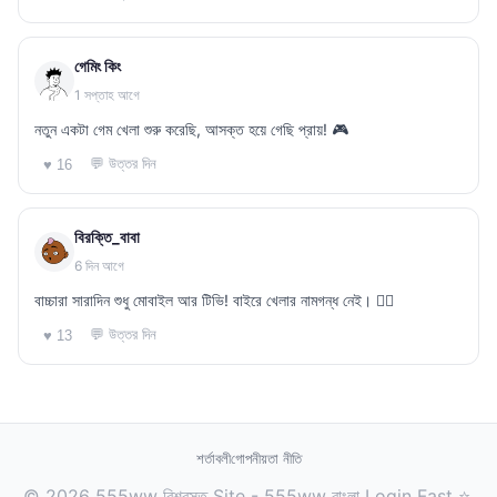
গেমিং কিং
1 সপ্তাহ আগে
নতুন একটা গেম খেলা শুরু করেছি, আসক্ত হয়ে গেছি প্রায়! 🎮
💬 উত্তর দিন
♥ 16
বিরক্তি_বাবা
6 দিন আগে
বাচ্চারা সারাদিন শুধু মোবাইল আর টিভি! বাইরে খেলার নামগন্ধ নেই। 🤦‍♂️
💬 উত্তর দিন
♥ 13
শর্তাবলী
গোপনীয়তা নীতি
© 2026 555ww বিশ্বস্ত Site - 555ww বাংলা Login Fast ⭐.