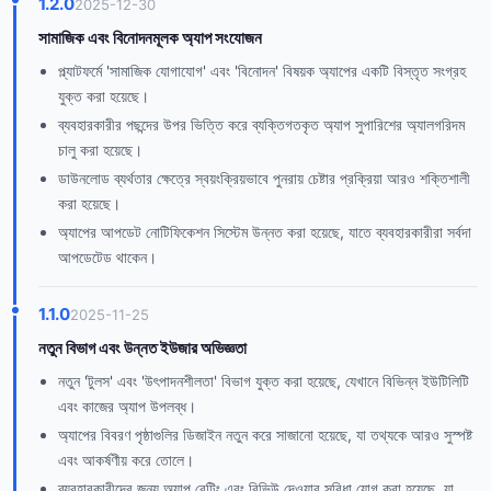
1.2.0
2025-12-30
সামাজিক এবং বিনোদনমূলক অ্যাপ সংযোজন
প্ল্যাটফর্মে 'সামাজিক যোগাযোগ' এবং 'বিনোদন' বিষয়ক অ্যাপের একটি বিস্তৃত সংগ্রহ
যুক্ত করা হয়েছে।
ব্যবহারকারীর পছন্দের উপর ভিত্তি করে ব্যক্তিগতকৃত অ্যাপ সুপারিশের অ্যালগরিদম
চালু করা হয়েছে।
ডাউনলোড ব্যর্থতার ক্ষেত্রে স্বয়ংক্রিয়ভাবে পুনরায় চেষ্টার প্রক্রিয়া আরও শক্তিশালী
করা হয়েছে।
অ্যাপের আপডেট নোটিফিকেশন সিস্টেম উন্নত করা হয়েছে, যাতে ব্যবহারকারীরা সর্বদা
আপডেটেড থাকেন।
1.1.0
2025-11-25
নতুন বিভাগ এবং উন্নত ইউজার অভিজ্ঞতা
নতুন 'টুলস' এবং 'উৎপাদনশীলতা' বিভাগ যুক্ত করা হয়েছে, যেখানে বিভিন্ন ইউটিলিটি
এবং কাজের অ্যাপ উপলব্ধ।
অ্যাপের বিবরণ পৃষ্ঠাগুলির ডিজাইন নতুন করে সাজানো হয়েছে, যা তথ্যকে আরও সুস্পষ্ট
এবং আকর্ষণীয় করে তোলে।
ব্যবহারকারীদের জন্য অ্যাপ রেটিং এবং রিভিউ দেওয়ার সুবিধা যোগ করা হয়েছে, যা