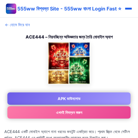
555ww বিশ্বস্ত Site - 555ww বাংলা Login Fast ⭐
← হোমে ফিরে যান
ACE444 – নিরবচ্ছিন্ন অভিজ্ঞতার জন্য তৈরি মোবাইল অ্যাপ
APK ডাউনলোড
এখনই নিবন্ধন করুন
ACE444 একটি মোবাইল অ্যাপে নানা ধরনের কনটেন্ট একত্রিত করে। প্রথম স্ক্রিন থেকে সেটিংস
পর্যন্ত, ACE444 এর প্রতিটি অংশ ব্যবহারকারীর আরামের জন্য ডিজাইন করা।